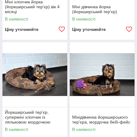
Міні хлопчик йорка
(йоркширський тер'єр) вік 4
Міні дівчинка йорка
місяці
(йоркширський тер'єр)
В наявності
В наявності
Ціну уточнюйте
Ціну уточнюйте
Йоркширський тер'єр,
суперміні хлопчик із
Мінідівчинка йоркширського
ляльковою мордочкою
тер'єра, мордочка бебі-фейс
В наявності
В наявності