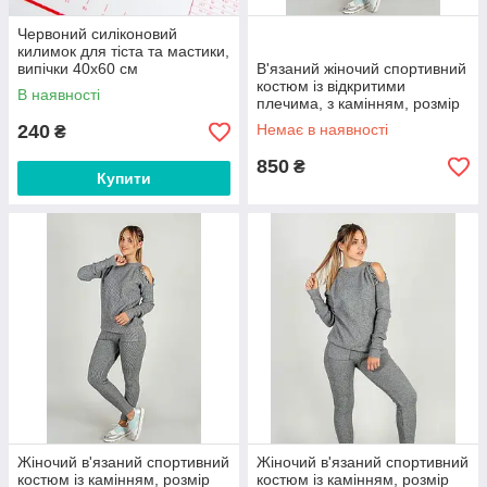
Червоний силіконовий
килимок для тіста та мастики,
випічки 40х60 см
В'язаний жіночий спортивний
костюм із відкритими
В наявності
плечима, з камінням, розмір
48
240
Немає в наявності
₴
850
₴
Купити
Жіночий в'язаний спортивний
Жіночий в'язаний спортивний
костюм із камінням, розмір
костюм із камінням, розмір