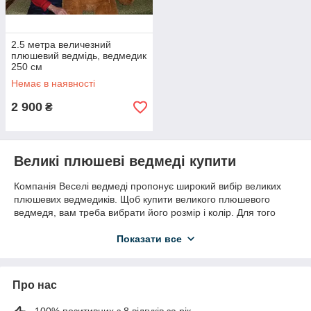
2.5 метра величезний
плюшевий ведмідь, ведмедик
250 см
Немає в наявності
2 900
₴
Великі плюшеві ведмеді купити
Компанія Веселі ведмеді пропонує широкий вибір великих
плюшевих ведмедиків.
Щоб купити
великого плюшевого
ведмедя, вам треба вибрати його розмір і колір. Для того
щоб визначитися дивіться фото та ціни ведмедиків на сайті.
Показати все
Доступні такі розміри великих ведмедів:
120 см
140 см
Про нас
160 см