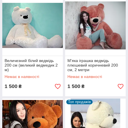
надзвичайним варіантом! Хіба ж він не чудовий? А яка
шовковиста шерсть, яку так і хочеться погладити рукою! А
уявіть собі, як відпадуть щелепи у гостей, коли на порозі
будинку іменинниці з'явиться таке велике, м'яке і миле чудо?
Цього подарунка здивуються всі!
Не знаєте скільки коштує великий плюшевий ведмідь в
Україні? Дивіться фото та ціни наших великих м'яких
ведмедів нижче.
Також у нас є і
маленькі плюшеві ведмедики
!
Величезний білий ведмідь
М'яка іграшка ведмідь
200 см (великий ведмедик 2
плюшевий коричневий 200
м)
см, 2 метри
Немає в наявності
Немає в наявності
1 500
1 500
₴
₴
Топ продажів