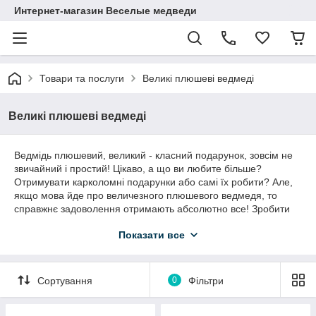
Интернет-магазин Веселые медведи
Товари та послуги
Великі плюшеві ведмеді
Великі плюшеві ведмеді
Ведмідь плюшевий, великий - класний подарунок, зовсім не
звичайний і простий! Цікаво, а що ви любите більше?
Отримувати карколомні подарунки або самі їх робити? Але,
якщо мова йде про величезного плюшевого ведмедя, то
справжнє задоволення отримають абсолютно все! Зробити
такий незвичайний сюрприз і подарунок коханій дівчині – це
Показати все
гарантувати спалах позитивних емоцій та океан захоплення,
які ви і вона будете згадувати все своє життя! Плюшевий
ведмідь - і мрії здійснюються, а настрій здоровское! Якщо
комусь не вистачає яскравих і свіженьких ідей, який вибрати
Сортування
0
Фільтри
сувенір, і ви хочете викликати вулкан радості, то великий,
пухнастий друг-ведмідь стане просто ідеальним і