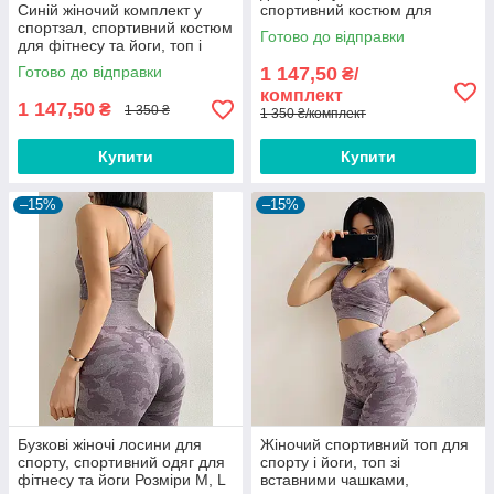
Синій жіночий комплект у
спортивний костюм для
спортзал, спортивний костюм
фітнесу та йоги Розмір L
Готово до відправки
для фітнесу та йоги, топ і
лосини Розмір L (48-50)
Готово до відправки
1 147,50
₴/
комплект
1 147,50
₴
1 350 ₴
1 350 ₴/комплект
Купити
Купити
–15%
–15%
Бузкові жіночі лосини для
Жіночий спортивний топ для
спорту, спортивний одяг для
спорту і йоги, топ зі
фітнесу та йоги Розміри M, L
вставними чашками,