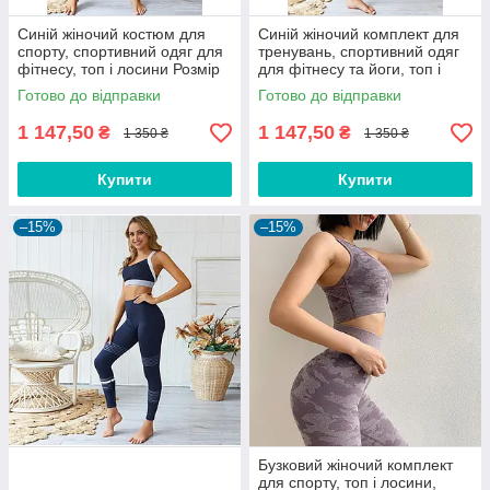
Синій жіночий костюм для
Синій жіночий комплект для
спорту, спортивний одяг для
тренувань, спортивний одяг
фітнесу, топ і лосини Розмір
для фітнесу та йоги, топ і
S (44-46)
лосини Розмір M (46-48)
Готово до відправки
Готово до відправки
1 147,50
1 147,50
₴
₴
1 350 ₴
1 350 ₴
Купити
Купити
–15%
–15%
Бузковий жіночий комплект
для спорту, топ і лосини,