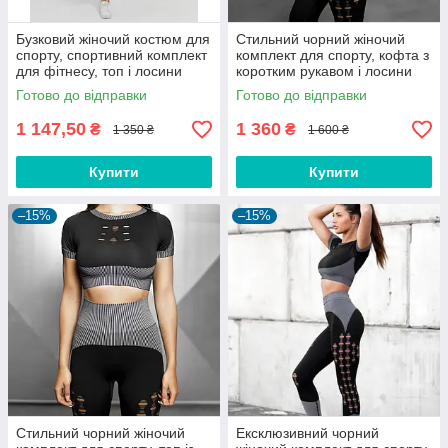
Бузковий жіночий костюм для
Стильний чорний жіночий
спорту, спортивний комплект
комплект для спорту, кофта з
для фітнесу, топ і лосини
коротким рукавом і лосини
Розмір L (46-48)
(легенси) Розмір M (46)
Готово до відправки
Готово до відправки
1 147,50
1 360
₴
₴
1 350 ₴
1 600 ₴
Купити
Купити
–15%
–15%
Стильний чорний жіночий
Ексклюзивний чорний