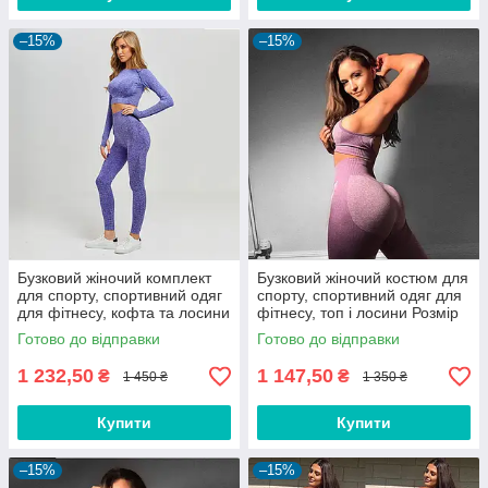
–15%
–15%
Бузковий жіночий комплект
Бузковий жіночий костюм для
для спорту, спортивний одяг
спорту, спортивний одяг для
для фітнесу, кофта та лосини
фітнесу, топ і лосини Розмір
Розмір L (48)
M (46-48)
Готово до відправки
Готово до відправки
1 232,50
1 147,50
₴
₴
1 450 ₴
1 350 ₴
Купити
Купити
–15%
–15%