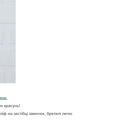
ики
.
х красунь!
ліф на застібці замочок, бретелі легко