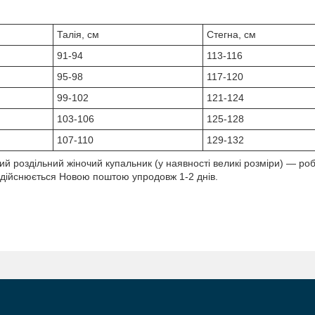
Талія, см
Стегна, см
91-94
113-116
95-98
117-120
99-102
121-124
103-106
125-128
107-110
129-132
ий роздільний жіночий купальник (у наявності великі розміри) — ро
 здійснюється Новою поштою упродовж 1-2 днів.