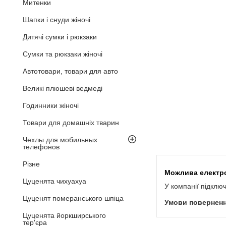
Митенки
Шапки і снуди жіночі
Дитячі сумки і рюкзаки
Сумки та рюкзаки жіночі
Автотовари, товари для авто
Великі плюшеві ведмеді
Годинники жіночі
Товари для домашніх тварин
Чехлы для мобильных
телефонов
Різне
Цуценята чихуахуа
У компанії підклю
Цуценят померанського шпіца
Цуценята йоркширського
тер'єра