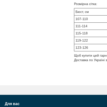
Розмірна сітка:
Бюст, см
107-110
111-114
115-118
119-122
123-126
Щоб купити цей гарн
Доставка по Україні
Для вас