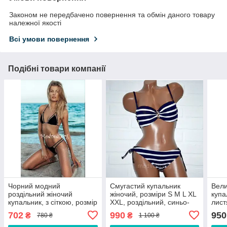
Законом не передбачено повернення та обмін даного товару
належної якості
Всі умови повернення
Подібні товари компанії
Чорний модний
Смугастий купальник
Вели
роздільний жіночий
жіночий, розміри S M L XL
купа
купальник, з сіткою, розмір
XXL, роздільний, синьо-
лист
L, на худеньких
білий, бікіні, на зав'язках
трус
702
990
950
₴
₴
780 ₴
1 100 ₴