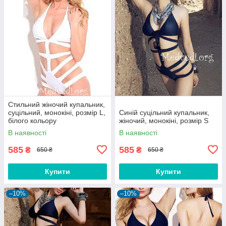
Стильний жіночий купальник,
суцільний, монокіні, розмір L,
Синій суцільний купальник,
білого кольору
жіночий, монокіні, розмір S
В наявності
В наявності
585
585
₴
₴
650 ₴
650 ₴
Купити
Купити
–10%
–10%