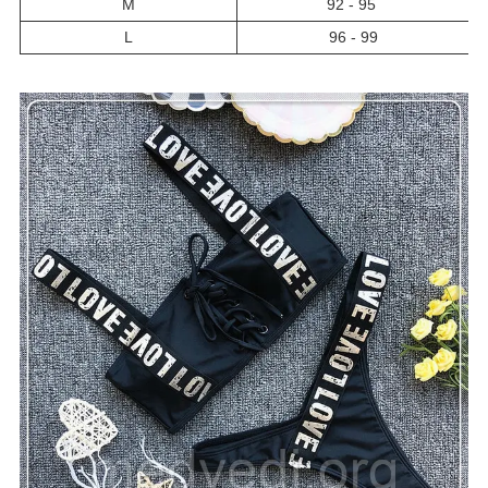
М
92 - 95
L
96 - 99