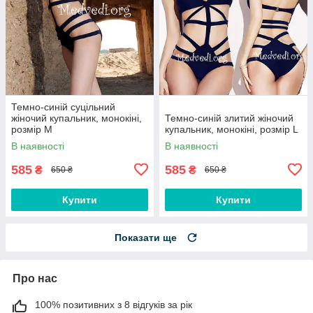
Темно-синій суцільний
жіночий купальник, монокіні,
Темно-синій злитий жіночий
розмір M
купальник, монокіні, розмір L
В наявності
В наявності
585
585
₴
₴
650 ₴
650 ₴
Купити
Купити
Показати ще
Про нас
100% позитивних з 8 відгуків за рік