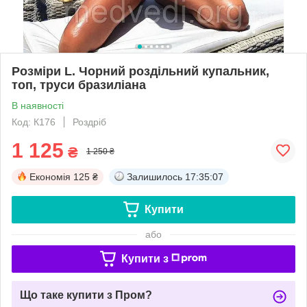
Розміри L. Чорний роздільний купальник,
топ, труси бразиліана
В наявності
Код: К176
Роздріб
1 125
₴
1 250 ₴
Економія
125 ₴
Залишилось
17:35:06
Купити
або
Купити з
Що таке купити з Пром?