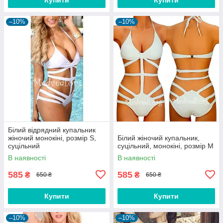
–10%
–10%
Білий відрядний купальник
жіночий монокіні, розмір S,
Білий жіночий купальник,
суцільний
суцільний, монокіні, розмір M
В наявності
В наявності
585
585
₴
₴
650 ₴
650 ₴
Купити
Купити
–10%
–10%