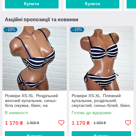
Купити
Купити
Акційні пропозиції та новинки
–10%
–10%
Розміри XS-XL. Роздільний
Розміри XS-XL. Пляжний
жіночий купальник, синьо-
купальник, роздільний,
біла смужка, бікіні, на
смугастий, синьо-білий, бікіні,
зав'язках, з push-up, брошка
на зав'язках, з push-up,
В наявності
Готово до відправки
брошка
1 170
1 170
₴
₴
1 300 ₴
1 300 ₴
Купити
Купити