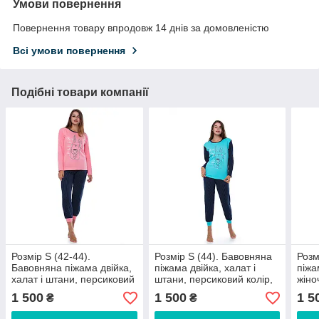
Умови повернення
Повернення товару впродовж 14 днів за домовленістю
Всі умови повернення
Подібні товари компанії
Розмір S (42-44).
Розмір S (44). Бавовняна
Розм
Бавовняна піжама двійка,
піжама двійка, халат і
піжа
халат і штани, персиковий
штани, персиковий колір,
жіно
колір, жіночий домашній
жіночий домашній костюм
одяг
1 500
1 500
1 5
₴
₴
костюм Туреччина
Туреччина
Туре