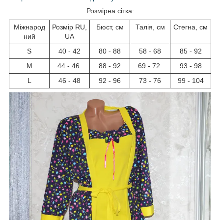
Розмірна сітка:
Міжнарод
Розмір RU,
Бюст, см
Талія, см
Стегна, см
ний
UA
S
40 - 42
80 - 88
58 - 68
85 - 92
M
44 - 46
88 - 92
69 - 72
93 - 98
L
46 - 48
92 - 96
73 - 76
99 - 104