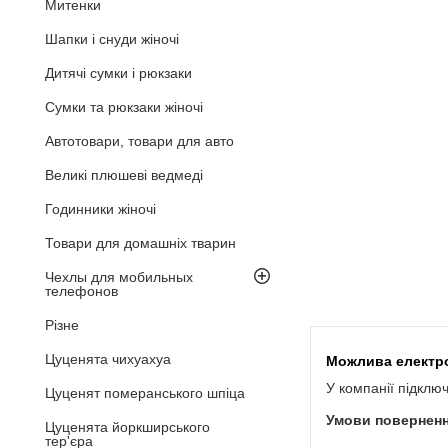
Митенки
Шапки і снуди жіночі
Дитячі сумки і рюкзаки
Сумки та рюкзаки жіночі
Автотовари, товари для авто
Великі плюшеві ведмеді
Годинники жіночі
Товари для домашніх тварин
Чехлы для мобильных
телефонов
Різне
Цуценята чихуахуа
У компанії підклю
Цуценят померанського шпіца
Цуценята йоркширського
тер'єра