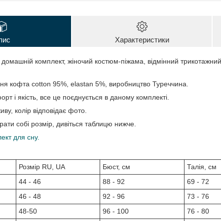
пис
Характеристики
 домашній комплект, жіночий костюм-піжама, відмінний трикотажний
ня кофта cotton 95%, elastan 5%, виробництво Туреччина.
рт і якість, все це поєднується в даному комплекті.
иву, колір відповідає фото.
ати собі розмір, дивіться таблицю нижче.
ект для сну.
Розмір RU, UA
Бюст, см
Талія, см
44 - 46
88 - 92
69 - 72
46 - 48
92 - 96
73 - 76
48-50
96 - 100
76 - 80