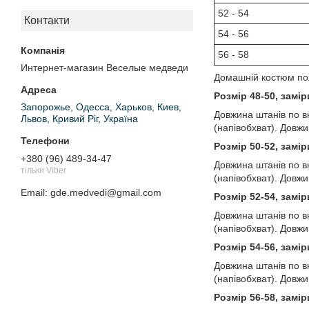
52 - 54
Контакти
54 - 56
56 - 58
Интернет-магазин Веселые медведи
Домашній костюм пол
Розмір 48-50, замі
Запорожье, Одесса, Харьков, Киев,
Довжина штанів по в
Львов, Кривий Ріг, Україна
(напівобхват). Довж
Розмір 50-52, замі
+380 (96) 489-34-47
Довжина штанів по в
тільки Viber
(напівобхват). Довж
Email
gde.medvedi@gmail.com
Розмір 52-54, замі
Довжина штанів по в
(напівобхват). Довж
Розмір 54-56, замі
Довжина штанів по в
(напівобхват). Довж
Розмір 56-58, замі