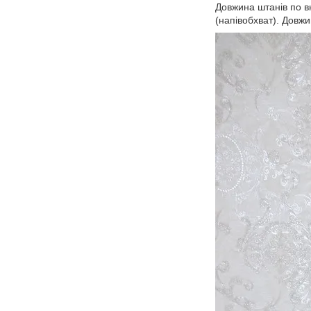
Довжина штанів по в
(напівобхват). Довж