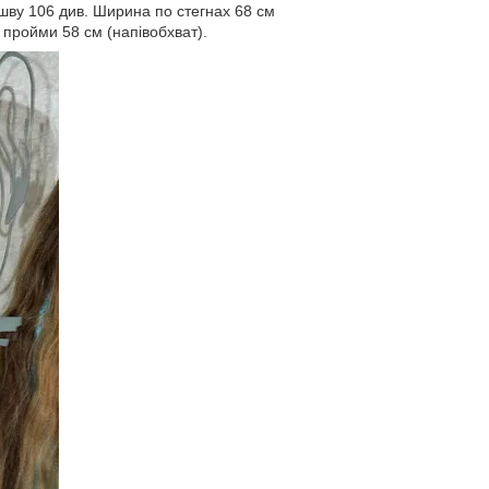
шву 106 див. Ширина по стегнах 68 см
 пройми 58 см (напівобхват).