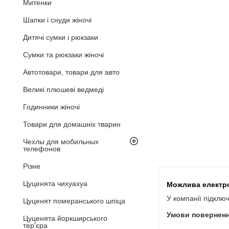
Митенки
Шапки і снуди жіночі
Дитячі сумки і рюкзаки
Сумки та рюкзаки жіночі
Автотовари, товари для авто
Великі плюшеві ведмеді
Годинники жіночі
Товари для домашніх тварин
Чехлы для мобильных
телефонов
Різне
Цуценята чихуахуа
У компанії підклю
Цуценят померанського шпіца
Цуценята йоркширського
тер'єра