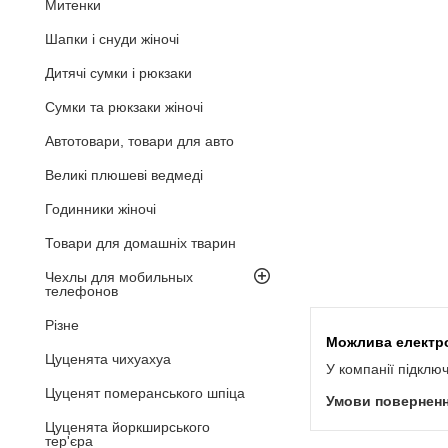
Митенки
Шапки і снуди жіночі
Дитячі сумки і рюкзаки
Сумки та рюкзаки жіночі
Автотовари, товари для авто
Великі плюшеві ведмеді
Годинники жіночі
Товари для домашніх тварин
Чехлы для мобильных
телефонов
Різне
Цуценята чихуахуа
У компанії підклю
Цуценят померанського шпіца
Цуценята йоркширського
тер'єра