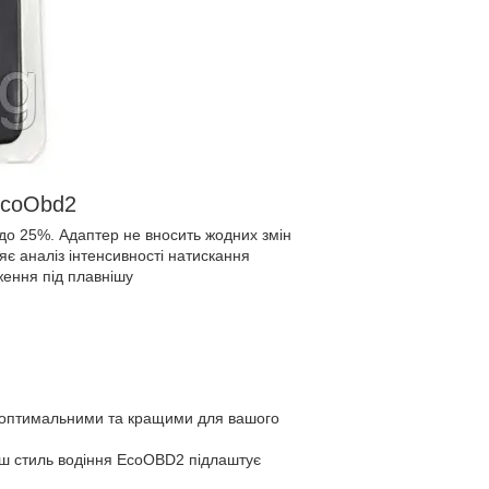
 EcoObd2
до 25%. Адаптер не вносить жодних змін
є аналіз інтенсивності натискання
ження під плавнішу
є оптимальними та кращими для вашого
 Ваш стиль водіння EcoOBD2 підлаштує