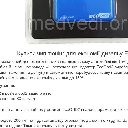
Купити чип тюнінг для економії дизельу
изначений для економії палива на дизельному автомобілі від 15% 
біля й не змінює заводські настроювання. Адаптер EcoObd2 виробля
(навантаження на двигун) й автоматично перебудовує криву наванта
обником заявлено економію дизельа до 15%.
сування:
 в роз'єм obd2 вашого авто.
вання на 30 секунд.
ити на авто у звичайному режимі. EcoOBD2 вважає параметри, які 
проїдете 200 км, на підставі аналізу отриманих даних і з огляду на
ння під найбільш економну витрату дизеля.