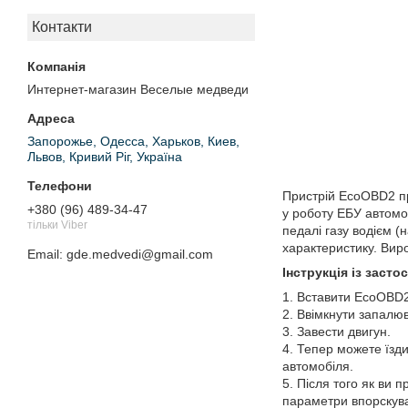
Контакти
Интернет-магазин Веселые медведи
Запорожье, Одесса, Харьков, Киев,
Львов, Кривий Ріг, Україна
Пристрій EcoOBD2 пр
+380 (96) 489-34-47
у роботу ЕБУ автомо
тільки Viber
педалі газу водієм 
характеристику. Вир
Email
gde.medvedi@gmail.com
Інструкція із засто
1. Вставити EcoOBD2
2. Ввімкнути запалю
3. Завести двигун.
4. Тепер можете їзд
автомобіля.
5. Після того як ви 
параметри впорскува