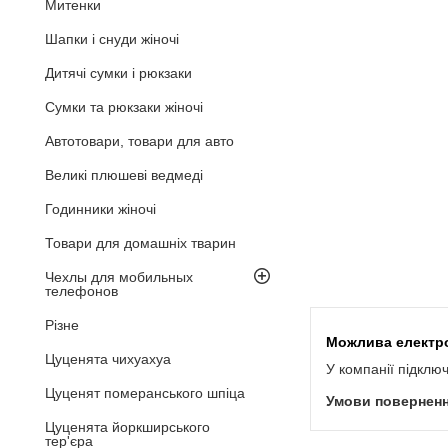
Митенки
Шапки і снуди жіночі
Дитячі сумки і рюкзаки
Сумки та рюкзаки жіночі
Автотовари, товари для авто
Великі плюшеві ведмеді
Годинники жіночі
Товари для домашніх тварин
Чехлы для мобильных
телефонов
Різне
Цуценята чихуахуа
У компанії підклю
Цуценят померанського шпіца
Цуценята йоркширського
тер'єра