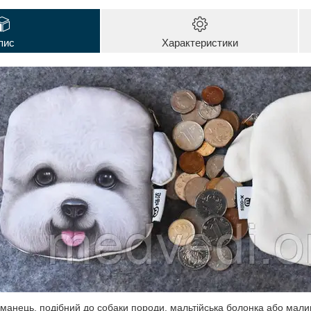
пис
Характеристики
манець, подібний до собаки породи, мальтійська болонка або малин