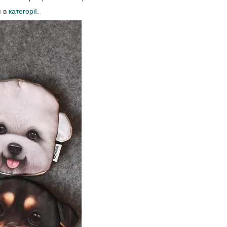
я в
категорії
.