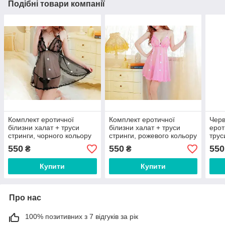
Подібні товари компанії
Комплект еротичної
Комплект еротичної
Черв
білизни халат + труси
білизни халат + труси
ерот
стринги, чорного кольору
стринги, рожевого кольору
трус
550
550
550
₴
₴
Купити
Купити
Про нас
100% позитивних з 7 відгуків за рік