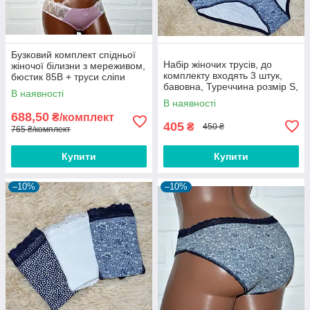
Бузковий комплект спідньої
Набір жіночих трусів, до
жіночої білизни з мереживом,
комплекту входять 3 штук,
бюстик 85B + труси сліпи
бавовна, Туреччина розмір S,
розмір XL
В наявності
синій + білий
В наявності
688,50
₴/комплект
405
₴
450 ₴
765 ₴/комплект
Купити
Купити
–10%
–10%