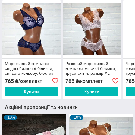
Мереживний комплект
Рожевий мереживний
Чор
спідньої жіночої білизни,
комплект жіночої білизни,
комп
синього кольору, бюстик
труси-сліпи, розмір XL
трус
80C + труси сліпи розмір L
765
785
785
₴/комплект
₴/комплект
Купити
Купити
Акційні пропозиції та новинки
–10%
–10%