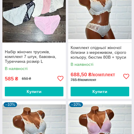
Комплект спідньої жіночої
Набір жіночих трусиків,
білизни з мереживом, сірого
комплект 7 штук, бавовна,
кольору, бюстик 80B + труси
Туреччина розмір L
сліпи розмір L
В наявності
В наявності
688,50
₴/комплект
585
₴
650 ₴
765 ₴/комплект
Купити
Купити
–10%
–10%