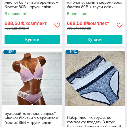
жіночої білизни з мереживом,
жіночої білизни з мереживом,
бюстик 80B + труси сліпи
бюстик 80B + труси сліпи
розмір L
розмір L
В наявності
В наявності
688,50
688,50
₴/комплект
₴/комплект
765 ₴/комплект
765 ₴/комплект
Купити
Купити
–10%
–10%
Бузковий комплект спідньої
Набір жіночих трусів, до
жіночої білизни з мереживом,
комплекту входять 3 штук,
бюстик 85B + труси сліпи
бавовна, Туреччина розмір S,
розмір XL