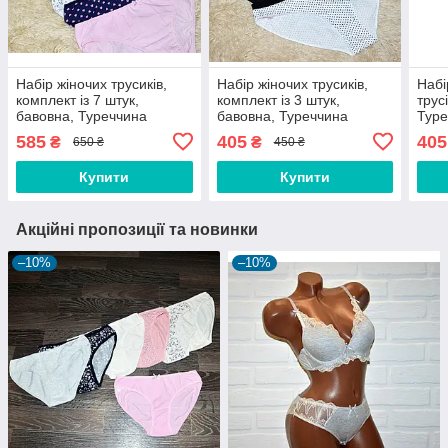
Набір жіночих трусиків,
Набір жіночих трусиків,
Набі
комплект із 7 штук,
комплект із 3 штук,
трус
бавовна, Туреччина
бавовна, Туреччина
Туре
розмір L, сині, рожеві,
розмір M, сірі, чорні та білі
+ бі
585
405
405
₴
₴
650 ₴
450 ₴
бузкові, білі, бежеві
з візерунком
Купити
Купити
Акційні пропозиції та новинки
–10%
–10%