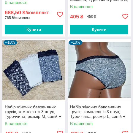
В наявності
синій + білий
В наявності
688,50
₴/комплект
405
₴
450 ₴
765 ₴/комплект
Купити
Купити
–10%
–10%
Набір жіночих бавовняних
Набір жіночих бавовняних
трусів, комплект із 3 штук,
трусів, комплект із 3 штук,
Туреччина, розмір M, синій +
Туреччина, розмір L, синій +
білий
білий
В наявності
В наявності