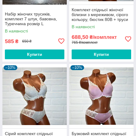
Комплект спідньої жіночої
Набір жіночих трусиків,
білизни з мереживом, сірого
комплект 7 штук, бавовна,
кольору, бюстик 80B + труси
Туреччина розмір L
сліпи розмір L
В наявності
В наявності
688,50
₴/комплект
585
₴
650 ₴
765 ₴/комплект
Купити
Купити
–10%
–10%
Сірий комплект спідньої
Бузковий комплект спідньої